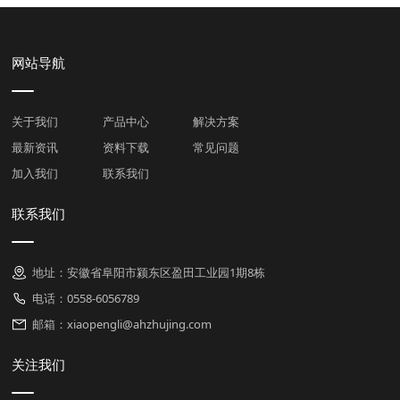
*
网站导航
*
关于我们
产品中心
解决方案
*
最新资讯
资料下载
常见问题
加入我们
联系我们
*
联系我们
地址：安徽省阜阳市颍东区盈田工业园1期8栋
*
电话：0558-6056789
邮箱：xiaopengli@ahzhujing.com
提交
关注我们